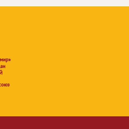
 мир»
дан
Й
союз