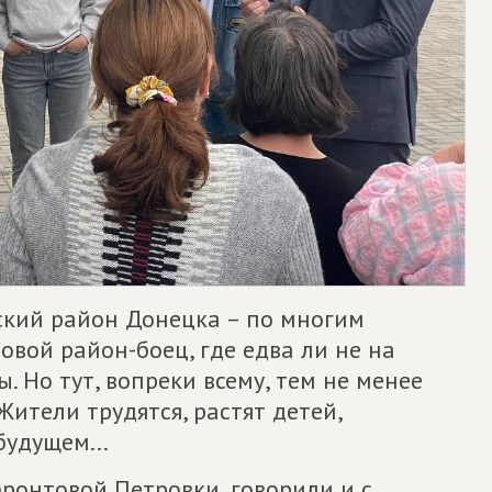
вский район Донецка – по многим
вой район-боец, где едва ли не на
 Но тут, вопреки всему, тем не менее
ители трудятся, растят детей,
удущем...
ронтовой Петровки, говорили и с