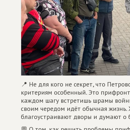
📍 Не для кого не секрет, что Петро
критериям особенный. Это прифронто
каждом шагу встретишь шрамы войны.
своим чередом идёт обычная жизнь. Ж
благоустраивают дворы и думают о б
💬 О том, как решить проблемы приф