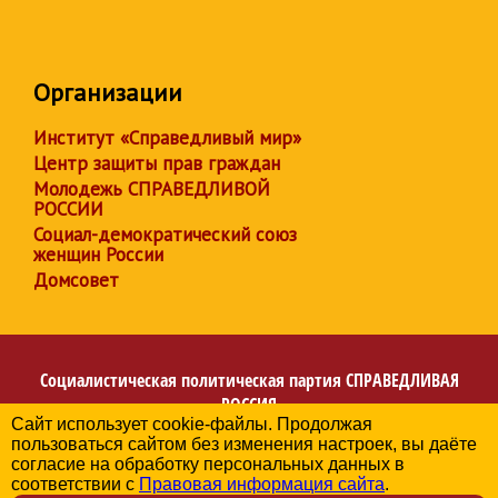
Организации
Институт «Справедливый мир»
Центр защиты прав граждан
Молодежь СПРАВЕДЛИВОЙ
РОССИИ
Социал-демократический союз
женщин России
Домсовет
Социалистическая политическая партия
СПРАВЕДЛИВАЯ
РОССИЯ
Сайт использует cookie-файлы. Продолжая
Региональное отделение партии в Донецкой Народной
пользоваться сайтом без изменения настроек, вы даёте
Республике
согласие на обработку персональных данных в
© 2006-2026
соответствии с
Правовая информация сайта
.