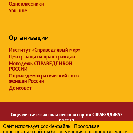
Одноклассники
YouTube
Организации
Институт «Справедливый мир»
Центр защиты прав граждан
Молодежь СПРАВЕДЛИВОЙ
РОССИИ
Социал-демократический союз
женщин России
Домсовет
Социалистическая политическая партия
СПРАВЕДЛИВАЯ
РОССИЯ
Сайт использует cookie-файлы. Продолжая
Региональное отделение партии в Донецкой Народной
пользоваться сайтом без изменения настроек, вы даёте