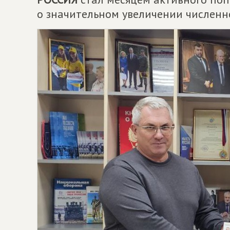
о значительном увеличении численн