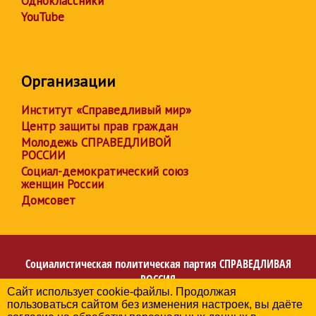
Одноклассники
YouTube
Организации
Институт «Справедливый мир»
Центр защиты прав граждан
Молодежь СПРАВЕДЛИВОЙ
РОССИИ
Социал-демократический союз
женщин России
Домсовет
Социалистическая политическая партия
СПРАВЕДЛИВАЯ
РОССИЯ
Сайт использует cookie-файлы. Продолжая
Региональное отделение партии в Донецкой Народной
пользоваться сайтом без изменения настроек, вы даёте
Республике