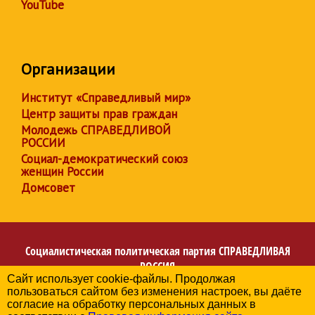
YouTube
Организации
Институт «Справедливый мир»
Центр защиты прав граждан
Молодежь СПРАВЕДЛИВОЙ
РОССИИ
Социал-демократический союз
женщин России
Домсовет
Социалистическая политическая партия
СПРАВЕДЛИВАЯ
РОССИЯ
Сайт использует cookie-файлы. Продолжая
Региональное отделение партии в Донецкой Народной
пользоваться сайтом без изменения настроек, вы даёте
Республике
согласие на обработку персональных данных в
© 2006-2026